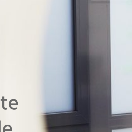
te
le