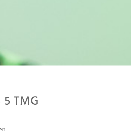
§ 5 TMG
en